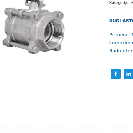
Kategorije:
KUGLAST
Primena: 
komprimov
Radna tem