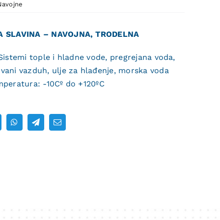
Navojne
A SLAVINA – NAVOJNA, TRODELNA
Sistemi tople i hladne vode, pregrejana voda,
ani vazduh, ulje za hlađenje, morska voda
peratura: -10Cº do +120ºC