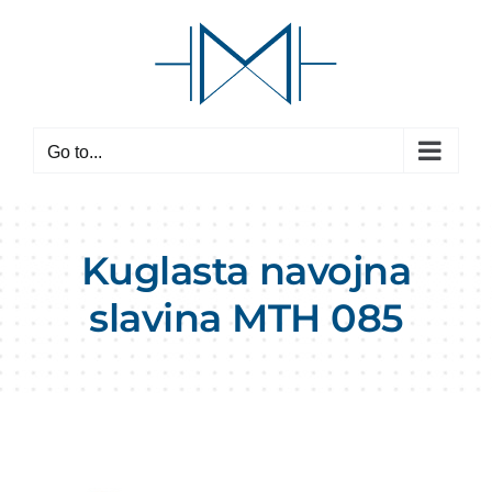
Skip
to
content
Go to...
Kuglasta navojna
slavina MTH 085