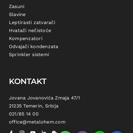
Zasuni
Slavine
Leptirasti zatvarači
Hvatači nečistoće
Kompenzatori
Odvajači kondenzata
Sprinkler sistemi
KONTAKT
Jovana Jovanovića Zmaja 47/1
21235 Temerin, Srbija
021/85 14 00
office@metalohem.com