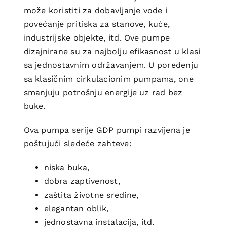
može koristiti za dobavljanje vode i
povećanje pritiska za stanove, kuće,
industrijske objekte, itd. Ove pumpe
dizajnirane su za najbolju efikasnost u klasi
sa jednostavnim održavanjem. U poređenju
sa klasičnim cirkulacionim pumpama, one
smanjuju potrošnju energije uz rad bez
buke.
Ova pumpa serije GDP pumpi razvijena je
poštujući sledeće zahteve:
niska buka,
dobra zaptivenost,
zaštita životne sredine,
elegantan oblik,
jednostavna instalacija, itd.