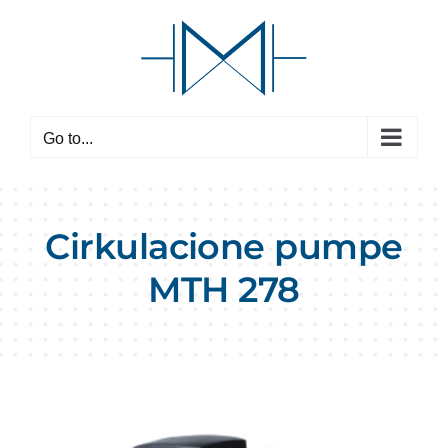
Skip
to
content
Go to...
Cirkulacione pumpe
MTH 278