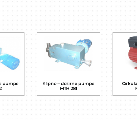
ne pumpe
Klipno – dozirne pumpe
Cirkul
2
MTH 281