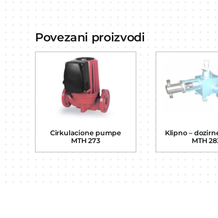
Povezani proizvodi
Cirkulacione pumpe
Klipno – dozir
MTH 273
MTH 28