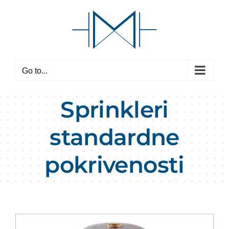
Skip
to
content
Go to...
Sprinkleri
standardne
pokrivenosti