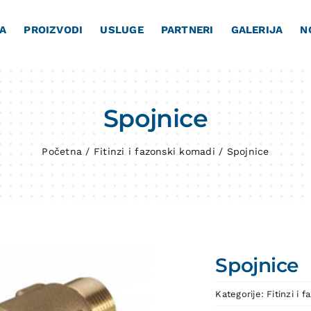
A
PROIZVODI
USLUGE
PARTNERI
GALERIJA
N
Spojnice
Početna
/
Fitinzi i fazonski komadi
/
Spojnice
Spojnice
Kategorije:
Fitinzi i 