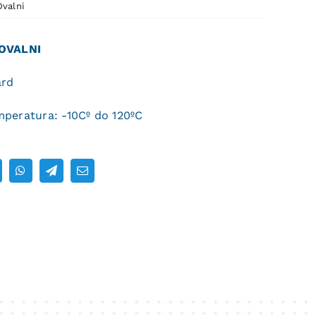
Ovalni
OVALNI
ard
peratura: -10Cº do 120ºC