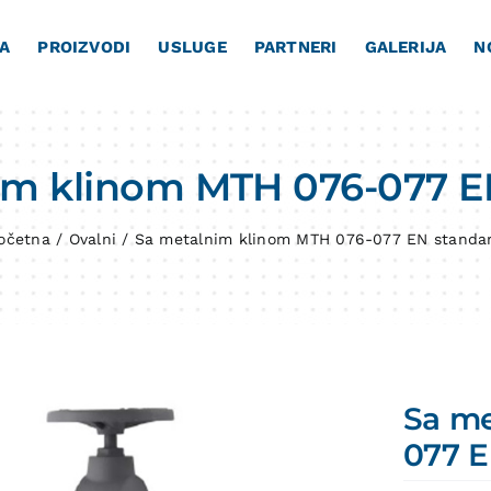
A
PROIZVODI
USLUGE
PARTNERI
GALERIJA
N
im klinom MTH 076-077
E
očetna
/
Ovalni
/
Sa metalnim klinom MTH 076-077 EN standa
Sa me
077
E