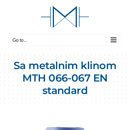
Skip
to
content
Go to...
Sa metalnim klinom
MTH 066-067
EN
standard