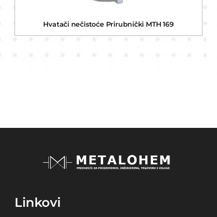
Hvatači nečistoće Prirubnički MTH 169
Linkovi