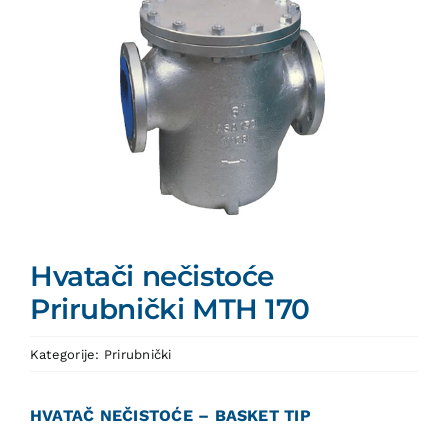
Hvatači nečistoće
Prirubnički MTH 170
Kategorije:
Prirubnički
HVATAČ NEČISTOĆE – BASKET TIP