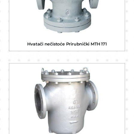
Hvatači nečistoće Prirubnički MTH 171