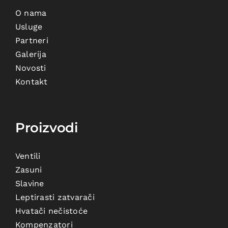
O nama
Usluge
Partneri
Galerija
Novosti
Kontakt
Proizvodi
Ventili
Zasuni
Slavine
Leptirasti zatvarači
Hvatači nečistoće
Kompenzatori