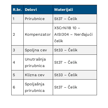
R.br.
Delovi
Materijali
1
Prirubnice
St37 – Čelik
X5CrNi18 10 –
2
Kompenzator
AISI304 – Nerđajući
čelik
3
Spoljna cev
St33 – Čelik
Unutrašnja
4
St37 – Čelik
prirubnica
5
Klizna cev
St33 – Čelik
Spoljašnja
6
St37 – Čelik
prirubnica