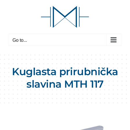
Skip
to
content
Go to...
Kuglasta prirubnička
slavina MTH 117