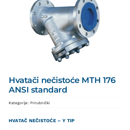
Hvatači nečistoće MTH 176
ANSI standard
Kategorije:
Prirubnički
HVATAČ NEČISTOĆE – Y TIP