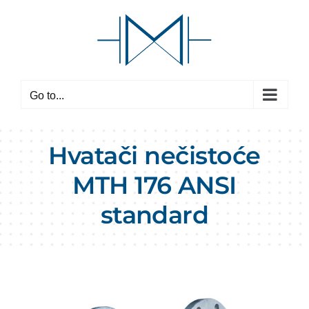
Skip
to
content
Go to...
Hvatači nečistoće
MTH 176
ANSI
standard