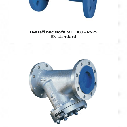
Hvatači nečistoće MTH 180 – PN25
EN standard