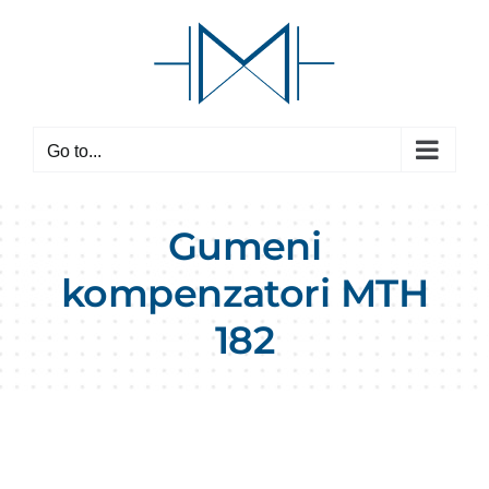
Skip
to
content
Go to...
Gumeni
kompenzatori MTH
182