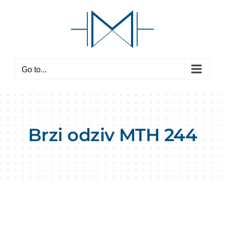
Skip
to
content
Go to...
Brzi odziv MTH 244