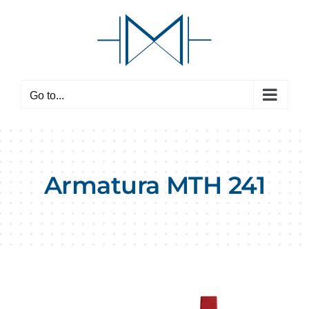
Skip
to
content
Go to...
Armatura MTH 241