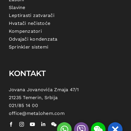
Slavine
Leptirasti zatvarači
Hvatači nečistoće
Kompenzatori
Odvajači kondenzata
Sprinkler sistemi
KONTAKT
Jovana Jovanovića Zmaja 47/1
21235 Temerin, Srbija
021/85 14 00
office@metalohem.com
WhatsApp
Viber
WeChat:
Close