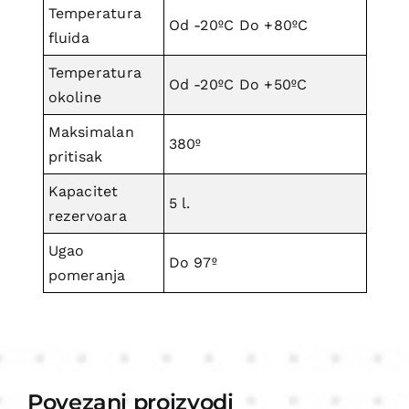
Temperatura
Od -20ºC Do +80ºC
fluida
Temperatura
Od -20ºC Do +50ºC
okoline
Maksimalan
380º
pritisak
Kapacitet
5 l.
rezervoara
Ugao
Do 97º
pomeranja
Povezani proizvodi