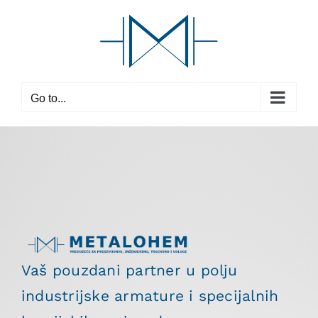
Skip
to
content
Go to...
Vaš pouzdani partner u polju
industrijske armature i specijalnih